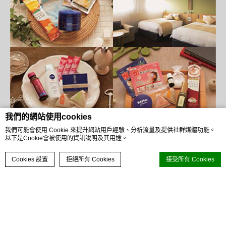
我們的網站使用cookies
我們可能會使用 Cookie 來提升網站用戶經驗、分析流量及提供社群媒體功能。
女性客人可以放鬆的女士客房和女士住宿方案
以下是Cookie會被使用的資訊說明及其用途。
現在預訂
Cookies 設置
拒絕所有 Cookies
接受所有 Cookies
台
專為女性客人提供的安心客房，以及充滿女性感性的美
麗舒適的室內設計和特別的盥洗用品。
※新宿格拉斯麗酒店除外
d-edge Macaron CMP
的 Cookie 聲明。上次更新：2022-07-07。
什麼是 cookie？
Cookie 是网站用来增强用户体验的少量文本信息。 接受所有 cookie